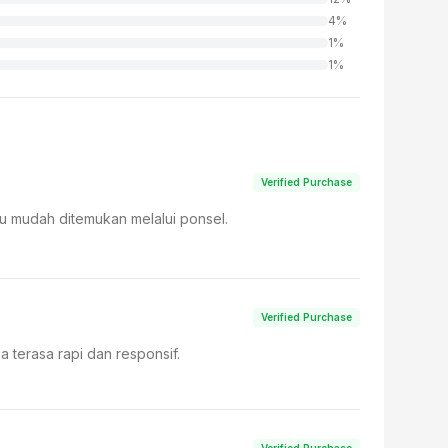
4%
1%
1%
Verified Purchase
u mudah ditemukan melalui ponsel.
Verified Purchase
 terasa rapi dan responsif.
Verified Purchase