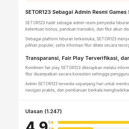
SETOR123 Sebagai Admin Resmi Games S
SETOR123 hadir sebagai admin resmi penyedia hibura
ketentuan bonus, panduan transaksi, dan fitur akun dis
Sebagai platform hiburan terkemuka, SETOR123 menyed
pilihan populer, serta informasi fitur ditata secara
Transparansi, Fair Play Terverifikasi,
Komitmen fair play SETOR123 diterapkan melalui infor
fitur disampaikan secara konsisten sehingga penggu
Admin SETOR123 tersedia sepanjang hari untuk memban
navigasi praktis, dan pembaruan berkala menghadirk
Ulasan (1.247)
4.9
5
4