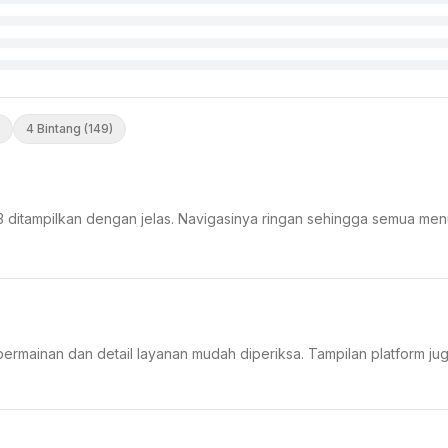
4 Bintang (149)
 ditampilkan dengan jelas. Navigasinya ringan sehingga semua men
rmainan dan detail layanan mudah diperiksa. Tampilan platform juga