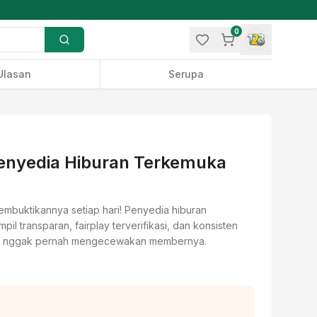
0
Ulasan
Serupa
enyedia Hiburan Terkemuka
buktikannya setiap hari! Penyedia hiburan
il transparan, fairplay terverifikasi, dan konsisten
g nggak pernah mengecewakan membernya.