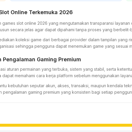
lot Online Terkemuka 2026
n games slot online 2026 yang mengutamakan transparansi layanan
usun secara jelas agar dapat dipahami tanpa proses yang berbelit-be
iakan koleksi game dari berbagai provider dalam tampilan yang rin
 terorganisasi sehingga pengguna dapat menemukan game yang sesuai 
 dan Pengalaman Gaming Premium
masi aturan permainan yang terbuka, sistem yang stabil, serta kete
na dapat memahami cara kerja platform sebelum menggunakan layana
tu kebutuhan seputar akun, akses, transaksi, maupun kendala tekn
an pengalaman gaming premium yang konsisten bagi setiap penggu